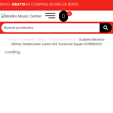
ENVÍO
GRATIS
EN COMPRAS DE MÁS DE $1,500
0
Inicio
/
Guitarras y Bajos
/
Guitarra Eléctrica
/
Guitarra Eléctrica
Affinity Stratocaster Junior HSS Sunburst Squier 0378180500
Loading...