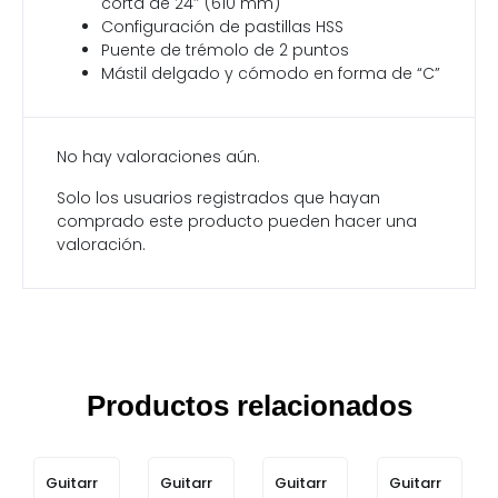
corta de 24″ (610 mm)
Configuración de pastillas HSS
Puente de trémolo de 2 puntos
Mástil delgado y cómodo en forma de “C”
No hay valoraciones aún.
Solo los usuarios registrados que hayan
comprado este producto pueden hacer una
valoración.
Productos relacionados
Guitarr
Guitarr
Guitarr
Guitarr