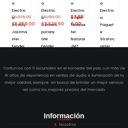
a
a
a
a
Electric
Eléctric
Electric
Electric
$
3,68
$
6,975.00
$
10,165.00
a
a
a Tipo
a
$
5,859.00
$
8,538.60
0.00
Affinity
Contem
Telecas
Paquet
Jazzma
porany
ter
e
ster
GM
Natural
Stratoc
Fender
Fender
JMT
aster
LPB
0371225
EGTV10
Squier
0378301
568
0371823
502
006
Contamos con 11 sucursales en el noroeste del país con más de
16 años de experiencia en ventas de audio e iluminación de la
mejor calidad, siempre en busca de brindar un mejor servicio
así como los mejores precios del mercado.
Información
Nosotros