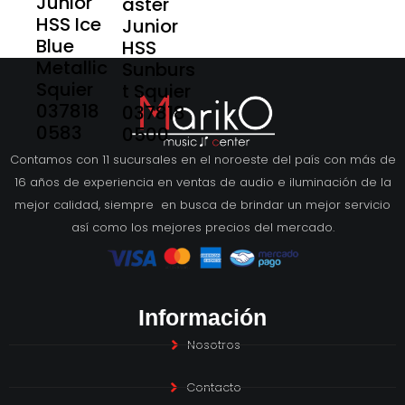
Junior
aster
HSS Ice
Junior
Blue
HSS
Metallic
Sunburs
Squier
t Squier
037818
037818
0583
0500
Contamos con 11 sucursales en el noroeste del país con más de
16 años de experiencia en ventas de audio e iluminación de la
mejor calidad, siempre en busca de brindar un mejor servicio
así como los mejores precios del mercado.
Información
Nosotros
Contacto