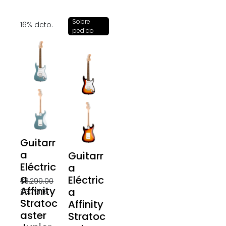
Sobre
16% dcto.
pedido
Guitarr
a
Guitarr
Eléctric
a
a
Eléctric
$
6,299.00
Affinity
a
$
5,291.16
Stratoc
Affinity
aster
Stratoc