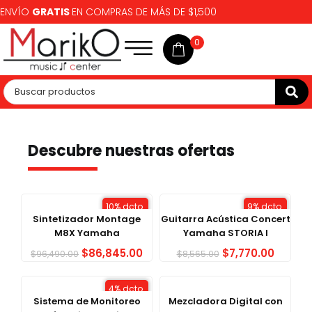
ENVÍO
GRATIS
EN COMPRAS DE MÁS DE $1,500
0
Descubre nuestras ofertas
10% dcto.
9% dcto.
Sintetizador Montage
Guitarra Acústica Concert
M8X Yamaha
Yamaha STORIA I
$
86,845.00
$
7,770.00
$
96,490.00
$
8,565.00
4% dcto.
Sistema de Monitoreo
Mezcladora Digital con