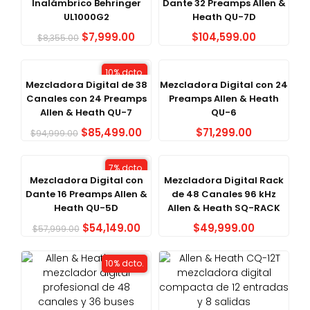
Inalámbrico Behringer
Dante 32 Preamps Allen &
UL1000G2
Heath QU-7D
$
7,999.00
$
104,599.00
$
8,355.00
10% dcto.
Mezcladora Digital de 38
Mezcladora Digital con 24
Canales con 24 Preamps
Preamps Allen & Heath
Allen & Heath QU-7
QU-6
$
85,499.00
$
71,299.00
$
94,999.00
7% dcto.
Mezcladora Digital con
Mezcladora Digital Rack
Dante 16 Preamps Allen &
de 48 Canales 96 kHz
Heath QU-5D
Allen & Heath SQ-RACK
$
54,149.00
$
49,999.00
$
57,999.00
10% dcto.