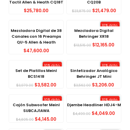
Tactil Allen & Heath CQ18T
CQ20B
$
25,780.00
$
21,479.00
$
23,875.00
10% dcto.
Mezcladora Digital de 38
Mezcladora Digital
Canales con 16 Preamps
Behringer XR18
QU-5 Allen & Heath
$
12,165.00
$
13,515.00
$
47,600.00
10% dcto.
10% dcto.
Set de Platillos Meinl
Sintetizador Analógico
BCS1418
Behringer JT Mini
$
3,582.00
$
3,206.00
$
3,979.00
$
3,562.00
10% dcto.
10% dcto.
Cajón Subwoofer Meinl
Djembe Headliner HDJ4-M
SUBCAJ1AWA
$
4,049.00
$
4,499.00
$
4,145.00
$
4,605.00