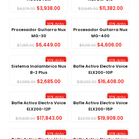
$
3,938.00
$
11,382.00
$
4,375.00
$
12,645.00
10% dcto.
10% dcto.
Procesador Guitarra Nux
Procesador Guitarra Nux
MG-30
MG-400
$
6,449.00
$
4,606.00
$
7,165.00
$
5,118.00
10% dcto.
10% dcto.
Sistema Inalambrico Nux
Bafle Activo Electro Voice
B-2 Plus
ELX200-10P
$
2,685.00
$
16,408.00
$
2,985.00
$
18,230.00
10% dcto.
10% dcto.
Bafle Activo Electro Voice
Bafle Activo Electro Voice
ELX200-12P
ELX200-15P
$
17,843.00
$
19,908.00
$
19,825.00
$
22,119.00
10% dcto.
10% dcto.