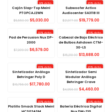
9% dcto.
10% dcto.
Cajón Slap-Top Meinl
Subwoofer Activo
PTOPCAJ2WN
Audiocenter SA3118 III
$
5,030.00
$
19,779.00
$
5,550.00
$
21,977.00
10% dcto.
10% dcto.
Pad de Percusion Nux DP-
Cabezal de Bajo Eléctrico
2000
de Bulbos Ashdown CTM-
30-LS
$
6,579.00
$
7,309.00
$
13,688.00
$
15,210.00
10% dcto.
10% dcto.
Sintetizador Análogo
Sintetizador Semi
Behringer Poly D
Modular Análogo
Behringer Crave
$
17,780.00
$
19,756.00
$
4,460.00
$
4,956.00
10% dcto.
10% dcto.
Platillo Smack Stack Meinl
Batería Eléctrica Digital
HCS024SM
Nux DM-210