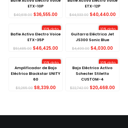
Bafle Activo Electro Voice
Bafle Activo Electro Voice
ETX-10P
ETX-12P
$
36,555.00
$
40,440.00
$
40,618.00
$
44,933.00
10% dcto.
10% dcto.
Bafle Activo Electro Voice
Guitarra Eléctrica Jet
ETX-35P
JS300 Sonic Blue
$
46,425.00
$
4,030.00
$
51,485.00
$
4,499.00
10% dcto.
10% dcto.
Amplificador de Bajo
Bajo Eléctrico Activo
Eléctrico Blackstar UNITY
Schecter Stiletto
60
CUSTOM-4
$
8,339.00
$
20,468.00
$
9,265.00
$
22,742.00