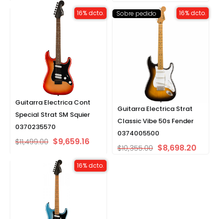
16% dcto.
16% dcto.
Sobre pedido
Guitarra Electrica Cont
Guitarra Electrica Strat
Special Strat SM Squier
Classic Vibe 50s Fender
0370235570
0374005500
$
9,659.16
$
11,499.00
$
8,698.20
$
10,355.00
16% dcto.