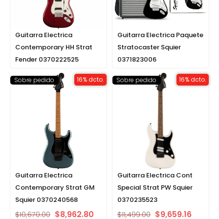
Guitarra Electrica
Guitarra Electrica Paquete
Contemporary HH Strat
Stratocaster Squier
Fender 0370222525
0371823006
16% dcto.
16% dcto.
Sobre pedido
Sobre pedido
Guitarra Electrica
Guitarra Electrica Cont
Contemporary Strat GM
Special Strat PW Squier
Squier 0370240568
0370235523
$
8,962.80
$
9,659.16
$
10,670.00
$
11,499.00