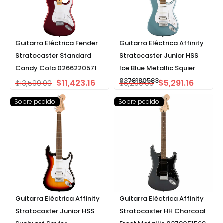
Guitarra Eléctrica Fender
Guitarra Eléctrica Affinity
Stratocaster Standard
Stratocaster Junior HSS
Candy Cola 0266220571
Ice Blue Metallic Squier
0378180583
$
11,423.16
$
5,291.16
$
13,599.00
$
6,299.00
Sobre pedido
Sobre pedido
Guitarra Eléctrica Affinity
Guitarra Eléctrica Affinity
Stratocaster Junior HSS
Stratocaster HH Charcoal