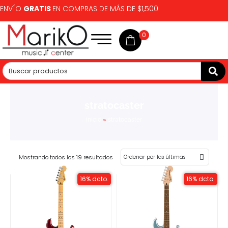
ENVÍO
GRATIS
EN COMPRAS DE MÁS DE $1,500
0
stratocaster
Inicio
»
stratocaster
Mostrando todos los 19 resultados
16% dcto.
16% dcto.