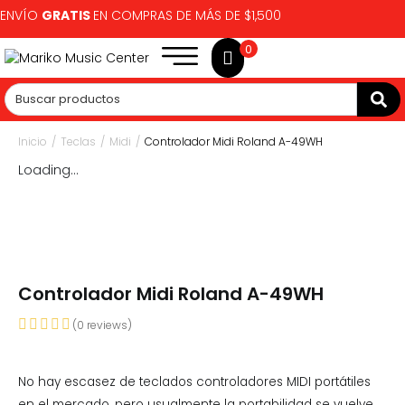
ENVÍO
GRATIS
EN COMPRAS DE MÁS DE $1,500
0
Inicio
/
Teclas
/
Midi
/
Controlador Midi Roland A-49WH
Loading...
Controlador Midi Roland A-49WH
(
0
reviews)
No hay escasez de teclados controladores MIDI portátiles
en el mercado, pero usualmente la portabilidad se vuelve