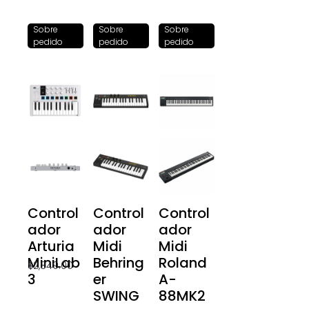
Sobre
Sobre
Sobre
pedido
pedido
pedido
Control
Control
Control
ador
ador
ador
Arturia
Midi
Midi
MiniLab
Behring
Roland
$
2,849.00
3
er
A-
SWING
88MK2