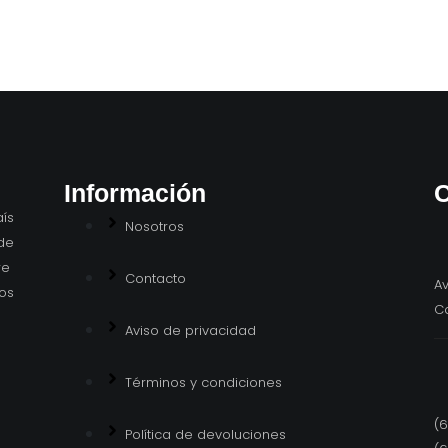
Información
C
ís
Nosotros
de
re
Contacto
Av
os
C
Aviso de privacidad
Términos y condiciones
(6
Política de devoluciones