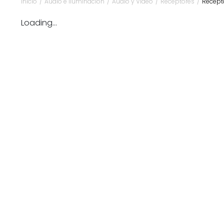
Inicio
/
Audio e Iluminación
/
Audio y Video
/
Receptores
/
Recept
Loading...