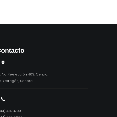
ontacto
. No Reelección 403. Centro.
d. Obregón, Sonora.
44) 414 3700