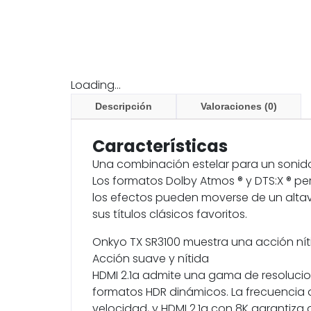
Loading...
Descripción
Valoraciones (0)
Características
Una combinación estelar para un sonid
Los formatos Dolby Atmos ® y DTS:X ® per
los efectos pueden moverse de un altavo
sus títulos clásicos favoritos.
Onkyo TX SR3100 muestra una acción nítid
Acción suave y nítida
HDMI 2.1a admite una gama de resolucion
formatos HDR dinámicos. La frecuencia d
velocidad, y HDMI 2.1a con 8K garantiza q