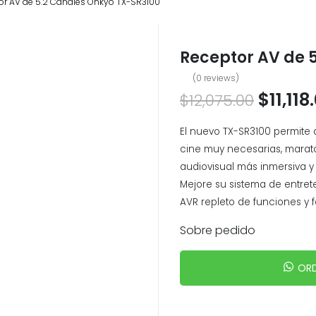
or AV de 5.2 Canales Onkyo TX-SR3100
Receptor AV de 
(
0
reviews)
$
11,118
$
12,075.00
El nuevo TX-SR3100 permite 
cine muy necesarias, marat
audiovisual más inmersiva 
Mejore su sistema de entre
AVR repleto de funciones y f
Sobre pedido
ORD