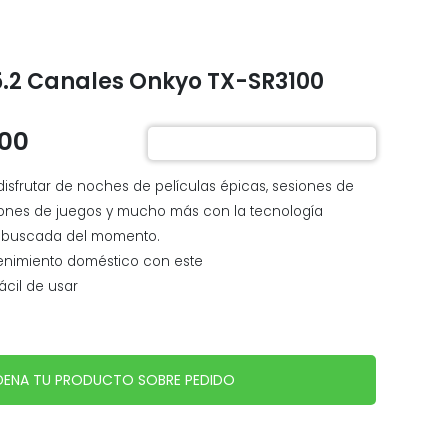
5.2 Canales Onkyo TX-SR3100
.00
8% dcto.
disfrutar de noches de películas épicas, sesiones de
ones de juegos y mucho más con la tecnología
y buscada del momento.
tenimiento doméstico con este
ácil de usar
ENA TU PRODUCTO SOBRE PEDIDO