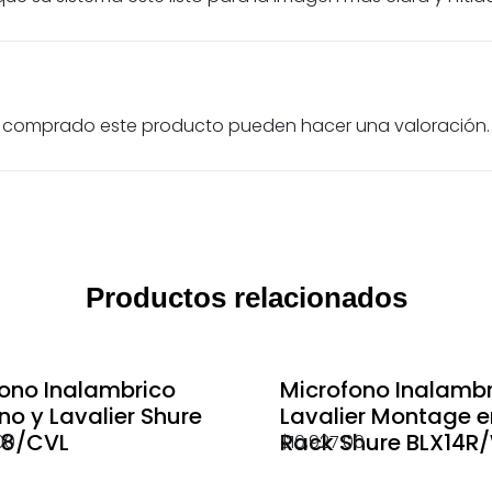
an comprado este producto pueden hacer una valoración.
Productos relacionados
ono Inalambrico
Microfono Inalambr
o y Lavalier Shure
Lavalier Montage e
88/CVL
Rack Shure BLX14R
00
$
10,927.00