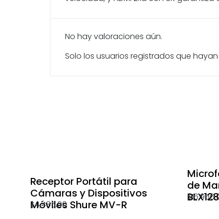
No hay valoraciones aún.
Solo los usuarios registrados que hay
Microf
Receptor Portátil para
de Man
Cámaras y Dispositivos
BLX12
$
16,956.
Móviles Shure MV-R
$
4,485.00