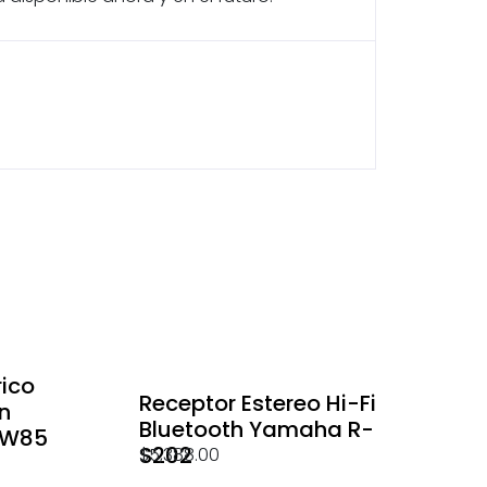
ico
Receptor Estereo Hi-Fi
n
Bluetooth Yamaha R-
/W85
S202
$
5,388.00