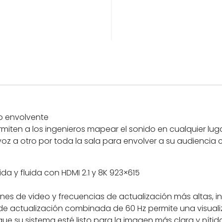
o envolvente
miten a los ingenieros mapear el sonido en cualquier luga
z a otro por toda la sala para envolver a su audiencia c
a y fluida con HDMI 2.1 y 8K 923×615
es de video y frecuencias de actualización más altas, in
e actualización combinada de 60 Hz permite una visualiza
ue su sistema esté listo para la imagen más clara y nítida