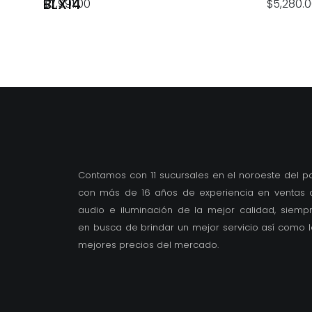
BLX14
$
7,991.00
$
5,280.
Contamos con 11 sucursales en el noroeste del pa
con más de 16 años de experiencia en ventas 
audio e iluminación de la mejor calidad, siemp
en busca de brindar un mejor servicio así como l
mejores precios del mercado.