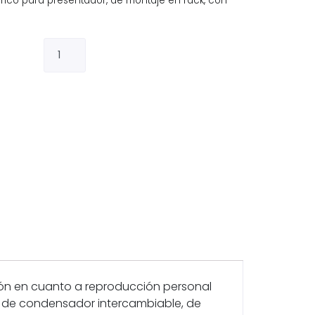
rico para presentador, de montaje en rack, con
ción en cuanto a reproducción personal
sula de condensador intercambiable, de