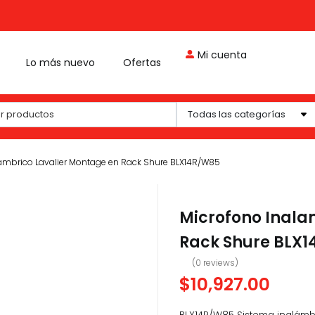
Mi cuenta
Lo más nuevo
Ofertas
Todas las categorías
ambrico Lavalier Montage en Rack Shure BLX14R/W85
Microfono Inala
Rack Shure BLX
(
0
reviews)
$
10,927.00