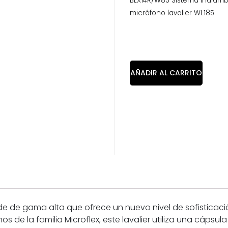
BLX14R/W85 Sistema inalámb
micrófono lavalier WL185
AÑADIR AL CARRITO
oide de gama alta que ofrece un nuevo nivel de sofistica
nos de la familia Microflex, este lavalier utiliza una cáp