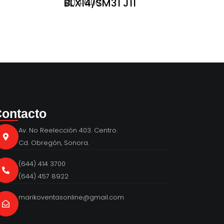
BLX14/SM31 J11
$
10,416.00
ontacto
Av. No Reelección 403. Centro.
Cd. Obregón, Sonora.
(644) 414 3700
(644) 457 8922
marikoventasonline@gmail.com