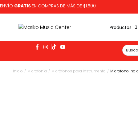
ENVÍO
GRATIS
EN COMPRAS DE MÁS DE $1,500
Productos
Inicio
/
Microfonía
/
Micrófonos para Instrumento
/
Microfono Inal