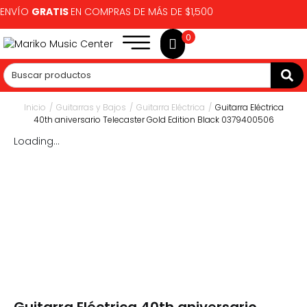
ENVÍO
GRATIS
EN COMPRAS DE MÁS DE $1,500
0
Inicio
/
Guitarras y Bajos
/
Guitarra Eléctrica
/
Guitarra Eléctrica
40th aniversario Telecaster Gold Edition Black 0379400506
Loading...