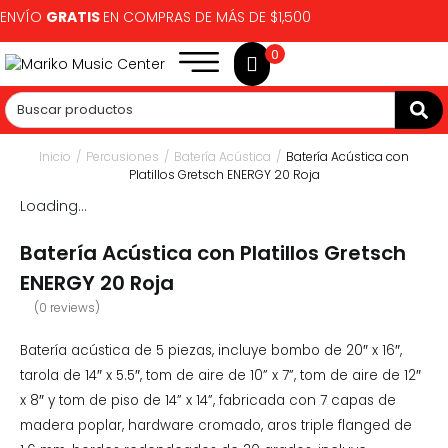
ENVÍO
GRATIS
EN COMPRAS DE MÁS DE $1,500
0
Inicio
/
Percusiones
/
Batería Acústica
/
Batería Acústica con
Platillos Gretsch ENERGY 20 Roja
Loading...
Batería Acústica con Platillos Gretsch
ENERGY 20 Roja
(
0
reviews)
Batería acústica de 5 piezas, incluye bombo de 20″ x 16″,
tarola de 14″ x 5.5″, tom de aire de 10” x 7”, tom de aire de 12″
x 8″ y tom de piso de 14” x 14”, fabricada con 7 capas de
madera poplar, hardware cromado, aros triple flanged de