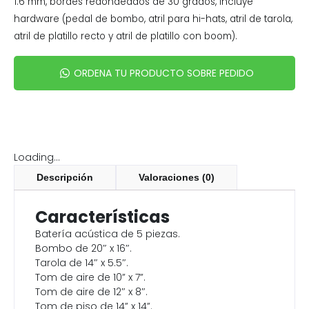
1.6 mm, bordes redondeados de 30 grados, incluye
hardware (pedal de bombo, atril para hi-hats, atril de tarola,
atril de platillo recto y atril de platillo con boom).
ORDENA TU PRODUCTO SOBRE PEDIDO
Loading...
Descripción
Valoraciones (0)
Características
Batería acústica de 5 piezas.
Bombo de 20″ x 16″.
Tarola de 14″ x 5.5″.
Tom de aire de 10” x 7”.
Tom de aire de 12″ x 8″.
Tom de piso de 14” x 14”.