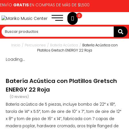
ENVÍO
GRATIS
EN COMPRAS DE MÁS DE $1,500
0
Inicio
/
Percusiones
/
Batería Acústica
/
Batería Acústica con
Platillos Gretsch ENERGY 22 Roja
Loading...
Batería Acústica con Platillos Gretsch
ENERGY 22 Roja
(
0
reviews)
Batería acústica de 5 piezas, incluye bombo de 22″ x 18″,
tarola de 14″ x 5.5″, tom de aire de 10” x 7”, tom de aire de 12″
x 8″ y tom de piso de 16” x 14”, fabricada con 7 capas de
madera poplar, hardware cromado, aros triple flanged de