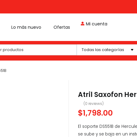
Mi cuenta
Lo más nuevo
Ofertas
551B
Atril Saxofon He
(
0
reviews)
$
1,798.00
El soporte DS551B de Hercul
se sube y se baja en un inst