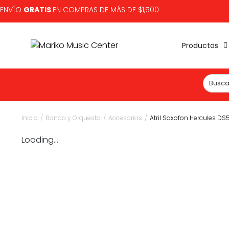
ENVÍO
GRATIS
EN COMPRAS DE MÁS DE $1,500
Productos
Inicio
/
Banda y Orquesta
/
Accesorios
/
Atril Saxofon Hercules DS
Loading...