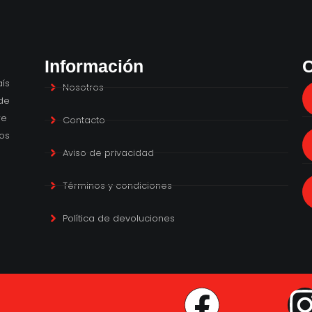
Información
C
ís
Nosotros
de
re
Contacto
os
Aviso de privacidad
Términos y condiciones
Política de devoluciones