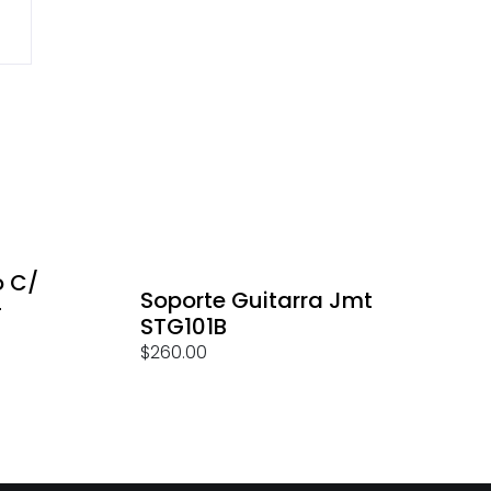
o C/
Soporte Guitarra Jmt
-
STG101B
$
260.00