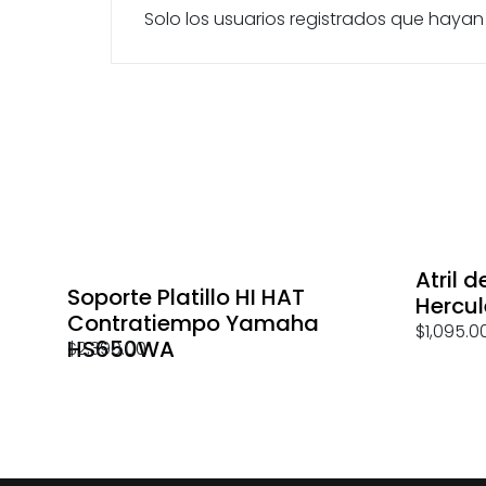
Solo los usuarios registrados que hay
Atril 
Soporte Platillo HI HAT
Hercu
Contratiempo Yamaha
$
1,095.0
HS650WA
$
2,390.00