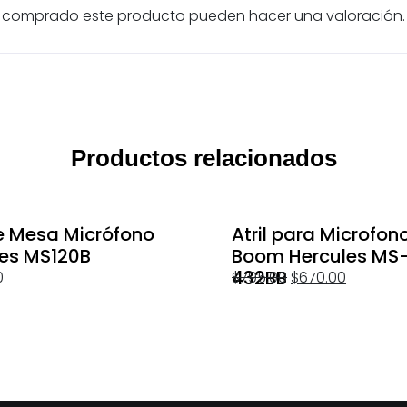
an comprado este producto pueden hacer una valoración.
Productos relacionados
de Mesa Micrófono
Atril para Microfon
les MS120B
Boom Hercules MS
432BB
0
$
795.00
$
670.00