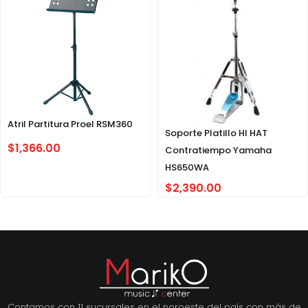
Atril Partitura Proel RSM360
Soporte Platillo HI HAT
$
1,366.00
Contratiempo Yamaha
HS650WA
$
2,390.00
Contamos con 11 sucursales en el noroeste del país con más de