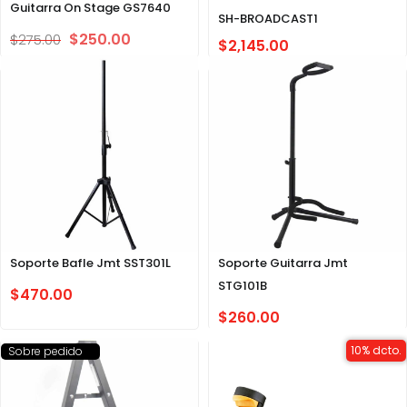
Guitarra On Stage GS7640
SH-BROADCAST1
$
250.00
$
275.00
$
2,145.00
Soporte Bafle Jmt SST301L
Soporte Guitarra Jmt
STG101B
$
470.00
$
260.00
10% dcto.
Sobre pedido