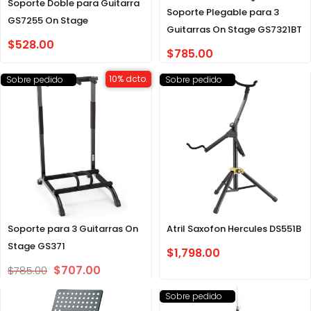
Soporte Doble para Guitarra
Soporte Plegable para 3
GS7255 On Stage
Guitarras On Stage GS7321BT
$
528.00
$
785.00
10% dcto.
Sobre pedido
Sobre pedido
Soporte para 3 Guitarras On
Atril Saxofon Hercules DS551B
Stage GS371
$
1,798.00
$
707.00
$
785.00
Sobre pedido