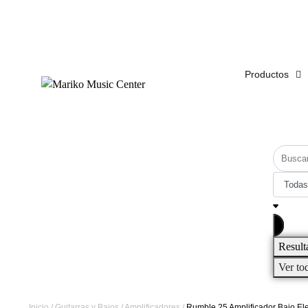
ENVÍO
GRATIS
EN COMPRAS DE MÁS DE $1,500
Productos
Result
Ver to
Inicio
/
Guitarras y Bajos
/
Amplificadores
/
Rumble 25 Amplificador Bajo E