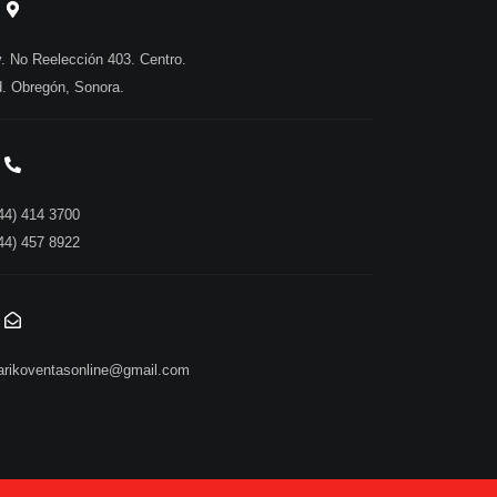
. No Reelección 403. Centro.
. Obregón, Sonora.
44) 414 3700
44) 457 8922
rikoventasonline@gmail.com