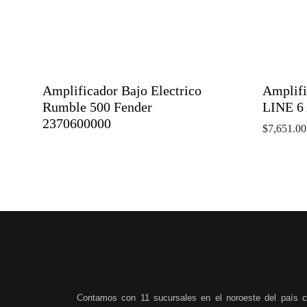
Amplificador Bajo Electrico
Amplifi
Rumble 500 Fender
LINE 6 
2370600000
$
7,651.00
Contamos con 11 sucursales en el noroeste del país 