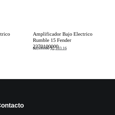
trico
Amplificador Bajo Electrico
Rumble 15 Fender
2370100000
$
2,599.00
$
2,183.16
ontacto