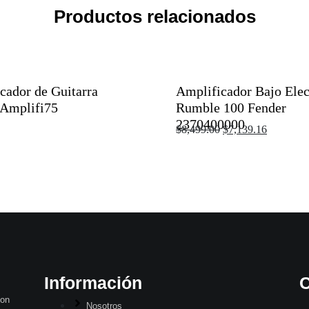
Productos relacionados
cador de Guitarra
Amplificador Bajo Elec
Amplifi75
Rumble 100 Fender
2370400000
$
8,499.00
$
7,139.16
Información
C
con
Nosotros