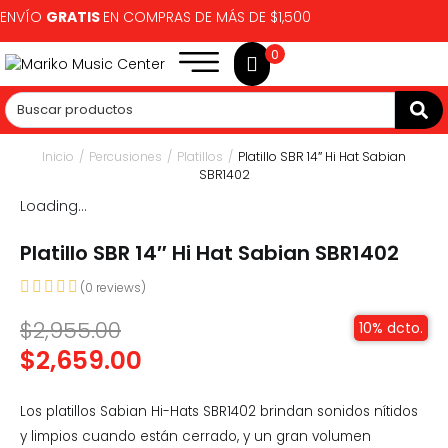
ENVÍO
GRATIS
EN COMPRAS DE MÁS DE $1,500
0
Inicio
/
Percusiones
/
Platillos
/
Platillo SBR 14″ Hi Hat Sabian
SBR1402
Loading...
Platillo SBR 14″ Hi Hat Sabian SBR1402
(
0
reviews)
$
2,955.00
10% dcto.
$
2,659.00
Los platillos Sabian Hi-Hats SBR1402 brindan sonidos nítidos
y limpios cuando están cerrado, y un gran volumen