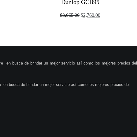
Dunlop GCB95
Original
Current
$
3,065.00
$
2,760.00
price
price
was:
is:
$3,065.00.
$2,760.00.
re en busca de brindar un mejor servicio así como los mejores precios del
 en busca de brindar un mejor servicio así como los mejores precios del