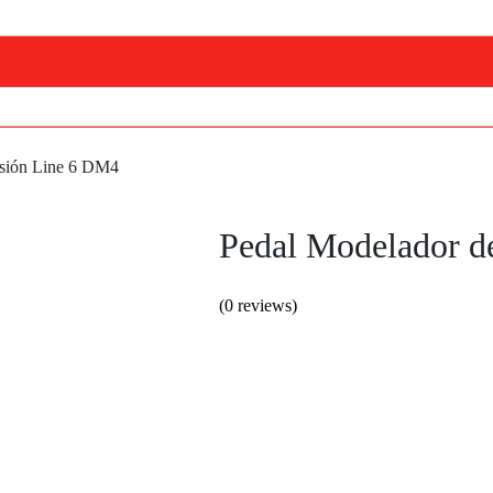
rsión Line 6 DM4
Pedal Modelador d
(
0
reviews)