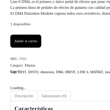
Line 6 DM4, es el primero y único pedal de efectos que pone virt
La primera linea de pedales de efectos de guitarra con calidad 
El DM4 Distortion Modeler captura todos esos overdrives, distor
1 disponibles
Pedal
Modelador
Añadir al carrito
de
Distorsión
Line
SKU:
DM4
6
Category:
Efectos
DM4
Line 6
Tags:
DIST
,
DISTO
,
distorsion
,
DM4
,
DRIVE
,
LINE 6
,
MATRIZ
,
mod
cantidad
Loading...
Descripción
Valoraciones (0)
Características