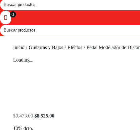
Search
...
0
Search
...
Inicio
/
Guitarras y Bajos
/
Efectos
/
Pedal Modelador de Disto
Loading...
Original
Current
$
9,473.00
$
8,525.00
price
price
10% dcto.
was:
is:
$9,473.00.
$8,525.00.