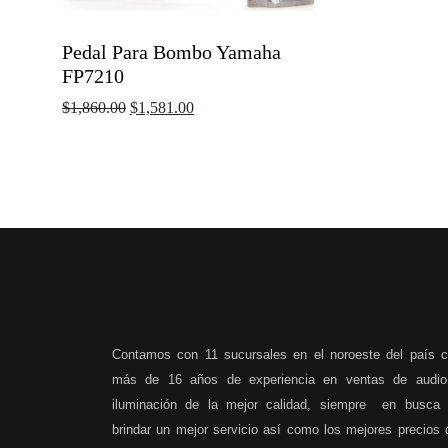
Pedal Para Bombo Yamaha
FP7210
$
1,860.00
$
1,581.00
Contamos con 11 sucursales en el noroeste del país 
más de 16 años de experiencia en ventas de audio
iluminación de la mejor calidad, siempre en busca
brindar un mejor servicio así como los mejores precios 