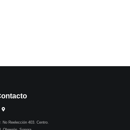
ontacto
. No Reelección 403. Centro.
. Obregón, Sonora.