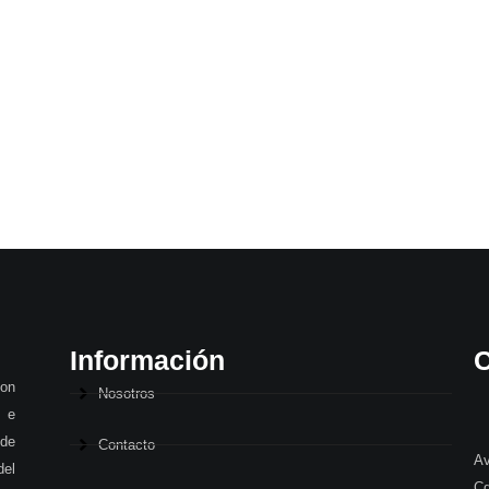
Información
C
con
Nosotros
 e
 de
Contacto
Av
del
Cd