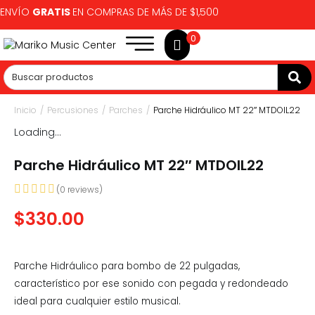
ENVÍO
GRATIS
EN COMPRAS DE MÁS DE $1,500
0
Inicio
/
Percusiones
/
Parches
/
Parche Hidráulico MT 22″ MTDOIL22
Loading...
Parche Hidráulico MT 22″ MTDOIL22
(
0
reviews)
$
330.00
Parche Hidráulico para bombo de 22 pulgadas,
característico por ese sonido con pegada y redondeado
ideal para cualquier estilo musical.