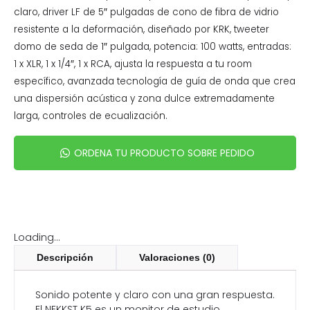
claro, driver LF de 5″ pulgadas de cono de fibra de vidrio
resistente a la deformación, diseñado por KRK, tweeter
domo de seda de 1″ pulgada, potencia: 100 watts, entradas:
1 x XLR, 1 x 1/4″, 1 x RCA, ajusta la respuesta a tu room
específico, avanzada tecnología de guía de onda que crea
una dispersión acústica y zona dulce extremadamente
larga, controles de ecualización.
ORDENA TU PRODUCTO SOBRE PEDIDO
Loading...
Descripción
Valoraciones (0)
Sonido potente y claro con una gran respuesta.
El NEKKST K5 es un monitor de estudio