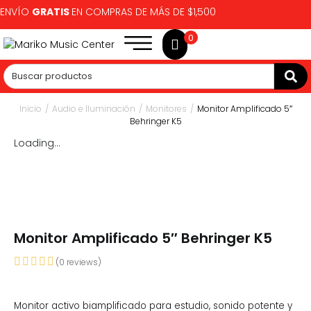
ENVÍO
GRATIS
EN COMPRAS DE MÁS DE $1,500
0
Inicio
/
Audio e Iluminación
/
Monitores
/
Monitor Amplificado 5″
Behringer K5
Loading...
Monitor Amplificado 5″ Behringer K5
(
0
reviews)
Monitor activo biamplificado para estudio, sonido potente y