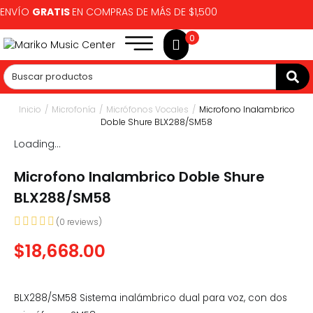
ENVÍO
GRATIS
EN COMPRAS DE MÁS DE $1,500
0
Inicio
/
Microfonía
/
Micrófonos Vocales
/
Microfono Inalambrico
Doble Shure BLX288/SM58
Loading...
Microfono Inalambrico Doble Shure
BLX288/SM58
(
0
reviews)
$
18,668.00
BLX288/SM58 Sistema inalámbrico dual para voz, con dos