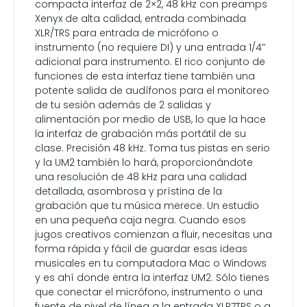
compacta interfaz de 2×2, 48 kHz con preamps
Xenyx de alta calidad, entrada combinada
XLR/TRS para entrada de micrófono o
instrumento (no requiere DI) y una entrada 1/4″
adicional para instrumento. El rico conjunto de
funciones de esta interfaz tiene también una
potente salida de audífonos para el monitoreo
de tu sesión además de 2 salidas y
alimentación por medio de USB, lo que la hace
la interfaz de grabación más portátil de su
clase. Precisión 48 kHz. Toma tus pistas en serio
y la UM2 también lo hará, proporcionándote
una resolución de 48 kHz para una calidad
detallada, asombrosa y prístina de la
grabación que tu música merece. Un estudio
en una pequeña caja negra. Cuando esos
jugos creativos comienzan a fluir, necesitas una
forma rápida y fácil de guardar esas ideas
musicales en tu computadora Mac o Windows
y es ahí donde entra la interfaz UM2. Sólo tienes
que conectar el micrófono, instrumento o una
fuente de nivel de línea a la entrada XLR7TRS o a