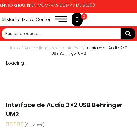
ENVÍO
GRATIS
EN COMPRAS DE MÁS DE $1,500
0
Inicio
/
Audio e Iluminación
/
Interface
/
Interface de Audio 2×2
USB Behringer UM2
Loading...
Interface de Audio 2×2 USB Behringer
UM2
(
0
reviews)