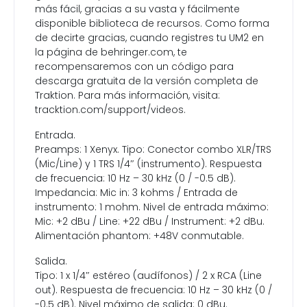
más fácil, gracias a su vasta y fácilmente
disponible biblioteca de recursos. Como forma
de decirte gracias, cuando registres tu UM2 en
la página de behringer.com, te
recompensaremos con un código para
descarga gratuita de la versión completa de
Traktion. Para más información, visita:
tracktion.com/support/videos.
Entrada.
Preamps: 1 Xenyx. Tipo: Conector combo XLR/TRS
(Mic/Line) y 1 TRS 1/4″ (instrumento). Respuesta
de frecuencia: 10 Hz – 30 kHz (0 / -0.5 dB).
Impedancia: Mic in: 3 kohms / Entrada de
instrumento: 1 mohm. Nivel de entrada máximo:
Mic: +2 dBu / Line: +22 dBu / Instrument: +2 dBu.
Alimentación phantom: +48V conmutable.
Salida.
Tipo: 1 x 1/4″ estéreo (audífonos) / 2 x RCA (Line
out). Respuesta de frecuencia: 10 Hz – 30 kHz (0 /
-0.5 dB). Nivel máximo de salida: 0 dBu.