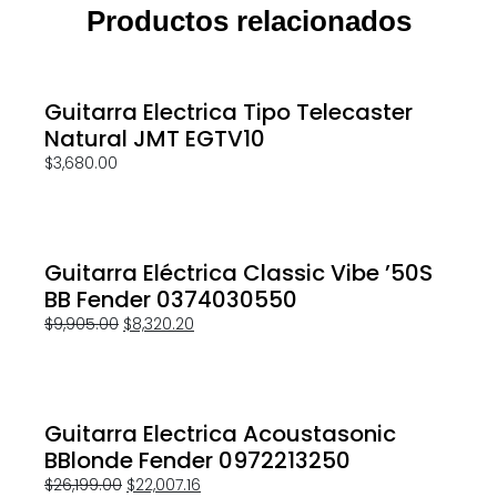
Productos relacionados
Guitarra Electrica Tipo Telecaster
Natural JMT EGTV10
$
3,680.00
Guitarra Eléctrica Classic Vibe ’50S
BB Fender 0374030550
$
9,905.00
$
8,320.20
Guitarra Electrica Acoustasonic
BBlonde Fender 0972213250
$
26,199.00
$
22,007.16