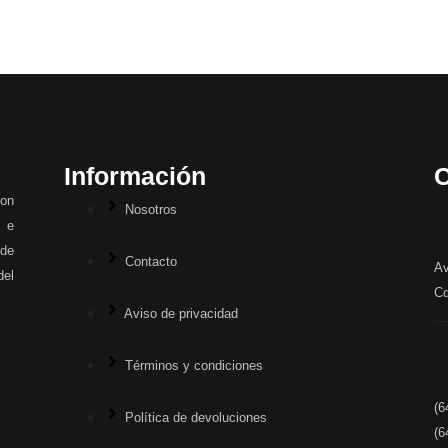
Información
C
con
Nosotros
 e
 de
Contacto
Av
del
Cd
Aviso de privacidad
Términos y condiciones
(6
Política de devoluciones
(6