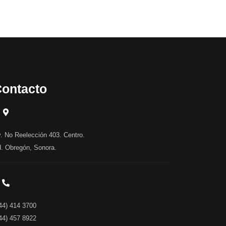
ontacto
. No Reelección 403. Centro.
. Obregón, Sonora.
44) 414 3700
44) 457 8922