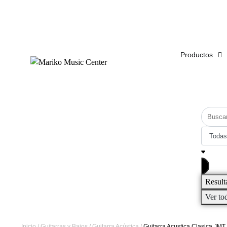
ENVÍO
GRATIS
EN COMPRAS DE MÁS DE $1,500
Productos
Result
Ver to
Inicio
/
Guitarras y Bajos
/
Guitarra Acústica
/
Guitarra Acustica Clasica JM