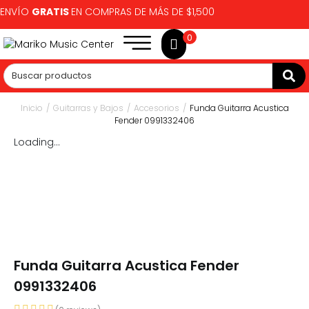
ENVÍO
GRATIS
EN COMPRAS DE MÁS DE $1,500
0
Inicio
/
Guitarras y Bajos
/
Accesorios
/
Funda Guitarra Acustica
Fender 0991332406
Loading...
Funda Guitarra Acustica Fender
0991332406