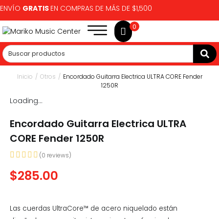
ENVÍO
GRATIS
EN COMPRAS DE MÁS DE $1,500
0
Inicio
/
Otros
/
Encordado Guitarra Electrica ULTRA CORE Fender
1250R
Loading...
Encordado Guitarra Electrica ULTRA
CORE Fender 1250R
(
0
reviews)
$
285.00
Las cuerdas UltraCore™ de acero niquelado están