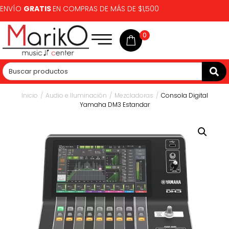
ENVÍO
GRATIS
EN COMPRAS DE MÁS DE $1,500
0
Inicio
/
Audio e Iluminación
/
Mezcladoras
/
Consola Digital
Yamaha DM3 Estandar