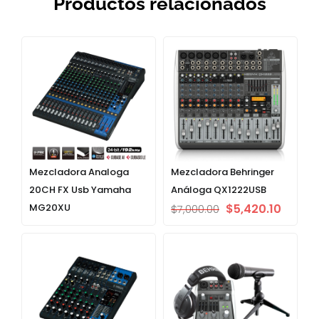
Productos relacionados
Mezcladora Analoga
Mezcladora Behringer
20CH FX Usb Yamaha
Análoga QX1222USB
MG20XU
$
5,420.10
$
7,000.00