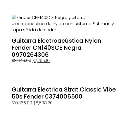
Guitarra Electroacústica Nylon
Fender CN140SCE Negra
0970264306
$
8,649.00
$
7,265.16
Guitarra Electrica Strat Classic Vibe
50s Fender 0374005500
$
10,355.00
$
8,698.20