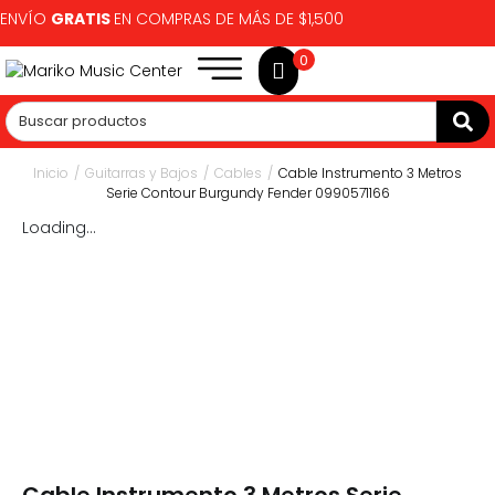
ENVÍO
GRATIS
EN COMPRAS DE MÁS DE $1,500
0
Inicio
/
Guitarras y Bajos
/
Cables
/
Cable Instrumento 3 Metros
Serie Contour Burgundy Fender 0990571166
Loading...