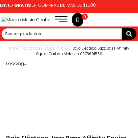
ENVÍO
GRATIS
EN COMPRAS DE MÁS DE $1,500
0
Inicio
/
Guitarras y Bajos
/
Bajo
/
Bajo Eléctrico Jazz Bass Affinity
Squier Carbon Metalico 0378601569
Loading...