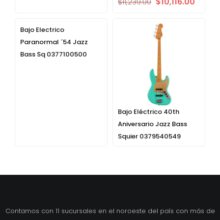
$
10,116.00
$
11,239.00
Bajo Electrico
Paranormal ´54 Jazz
Bass Sq 0377100500
Bajo Eléctrico 40th
Aniversario Jazz Bass
Squier 0379540549
Contamos con 11 sucursales en el noroeste del país con más de