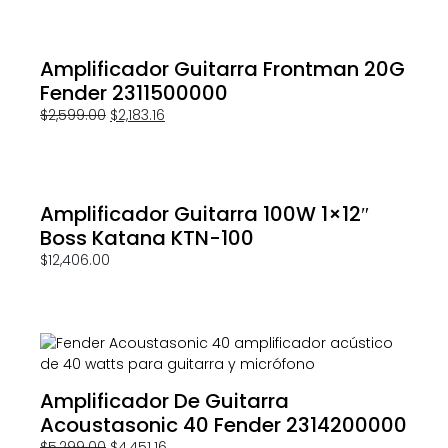
Amplificador Guitarra Frontman 20G
Fender 2311500000
$
2,599.00
$
2,183.16
Amplificador Guitarra 100W 1×12″
Boss Katana KTN-100
$
12,406.00
Amplificador De Guitarra
Acoustasonic 40 Fender 2314200000
$
5,299.00
$
4,451.16