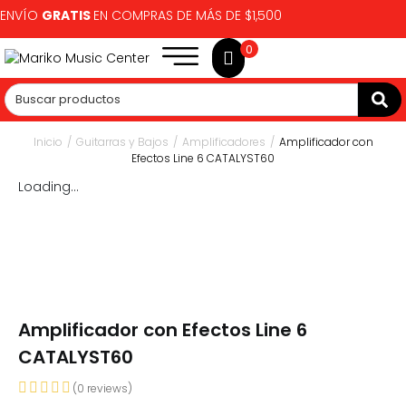
ENVÍO
GRATIS
EN COMPRAS DE MÁS DE $1,500
0
Inicio
/
Guitarras y Bajos
/
Amplificadores
/
Amplificador con
Efectos Line 6 CATALYST60
Loading...
Amplificador con Efectos Line 6
CATALYST60
(
0
reviews)