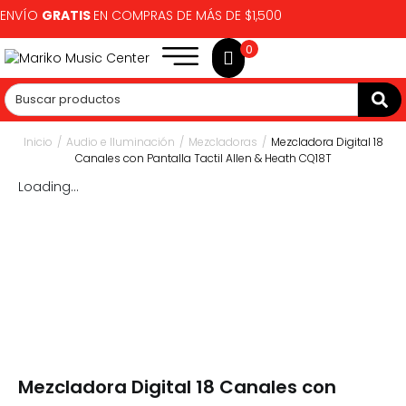
ENVÍO
GRATIS
EN COMPRAS DE MÁS DE $1,500
0
Inicio
/
Audio e Iluminación
/
Mezcladoras
/
Mezcladora Digital 18
Canales con Pantalla Tactil Allen & Heath CQ18T
Loading...
Mezcladora Digital 18 Canales con