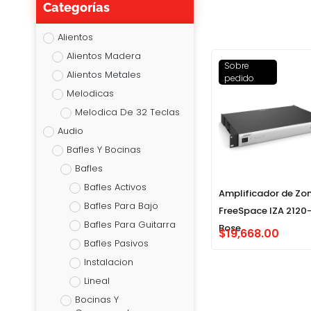
Categorías
Alientos
Alientos Madera
Sobre
Alientos Metales
pedido
Melodicas
Melodica De 32 Teclas
Audio
Bafles Y Bocinas
Bafles
Bafles Activos
Amplificador de Zo
Bafles Para Bajo
FreeSpace IZA 2120
Bafles Para Guitarra
Bose
$
19,668.00
Bafles Pasivos
Instalacion
Lineal
Bocinas Y