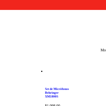
Mos
Set de Micrófonos
Behringer
XM1800S
$
1,098.00