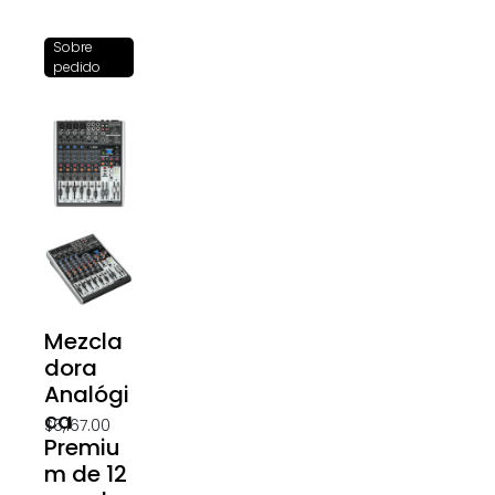
Sobre
pedido
Mezcla
dora
Analógi
ca
$
6,167.00
Premiu
m de 12