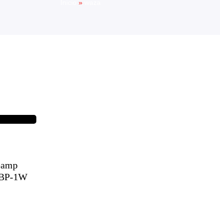
Inicio
»
waza
eamp
 BP-1W