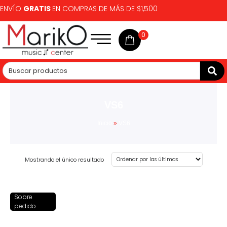
ENVÍO
GRATIS
EN COMPRAS DE MÁS DE $1,500
0
VS6
Inicio
»
VS6
Mostrando el único resultado
Sobre
pedido