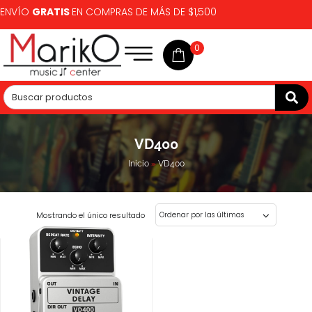
ENVÍO
GRATIS
EN COMPRAS DE MÁS DE $1,500
0
VD400
Inicio
»
VD400
Mostrando el único resultado