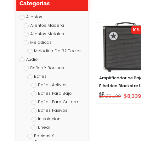
Categorías
Alientos
Alientos Madera
10% 
Alientos Metales
Melodicas
Melodica De 32 Teclas
Audio
Bafles Y Bocinas
Bafles
Amplificador de Baj
Bafles Activos
Eléctrico Blackstar 
Bafles Para Bajo
60
$
8,339
$
9,265.00
Bafles Para Guitarra
Bafles Pasivos
Instalacion
Lineal
Bocinas Y