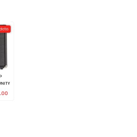
dcto.
o
UNITY
.00