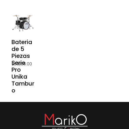
Bateria
de 5
Piezas
Serie
$
59,166.00
Pro
Unika
Tambur
o