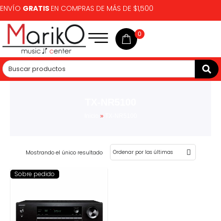
ENVÍO
GRATIS
EN COMPRAS DE MÁS DE $1,500
0
TX-NR5100
Inicio
»
TX-NR5100
Mostrando el único resultado
Sobre pedido