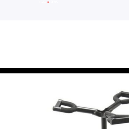
Inicio
»
tres