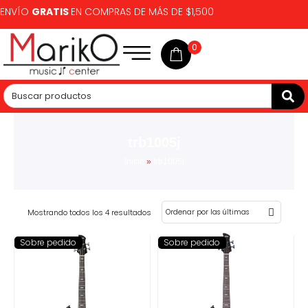
ENVÍO
GRATIS
EN COMPRAS DE MÁS DE $1,500
0
trb1005j
Inicio
»
trb1005j
Mostrando todos los 4 resultados
Sobre pedido
Sobre pedido