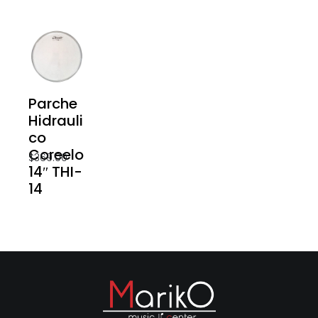
Parche
Hidrauli
co
Coreelo
$
369.00
14″ THI-
14