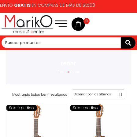
ENVÍO
GRATIS
EN COMPRAS DE MÁS DE $1,500
0
tenor
Inicio
»
tenor
Mostrando todos los 4 resultados
Sobre pedido
Sobre pedido