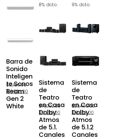
8% dcto.
9% dcto.
Barra de
Sonido
Inteligen
Sistema
Sistema
te Sonos
$
12,150.00
de
de
Beam
$
10,935.00
Teatro
Teatro
Gen 2
en Casa
en Casa
White
$
14,092.00
$
20,499.00
Dolby
Dolby
$
12,928.00
$
18,668.00
Atmos
Atmos
de 5.1.
de 5.1.2
Canales
Canales