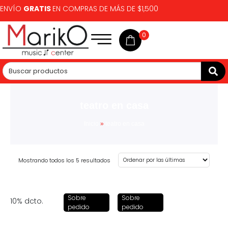
ENVÍO
GRATIS
EN COMPRAS DE MÁS DE $1,500
0
teatro en casa
Inicio
»
teatro en casa
Mostrando todos los 5 resultados
Sobre
Sobre
10% dcto.
pedido
pedido