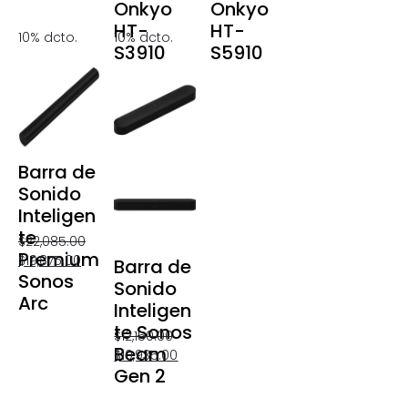
Onkyo
Onkyo
HT-
HT-
10% dcto.
10% dcto.
S3910
S5910
Barra de
Sonido
Inteligen
te
$
22,085.00
Premium
$
19,875.00
Barra de
Sonos
Sonido
Arc
Inteligen
te Sonos
$
12,150.00
Beam
$
10,935.00
Gen 2