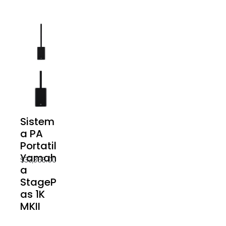
Sistem
a PA
Portatil
Yamah
$
33,363.00
a
StageP
as 1K
MKII