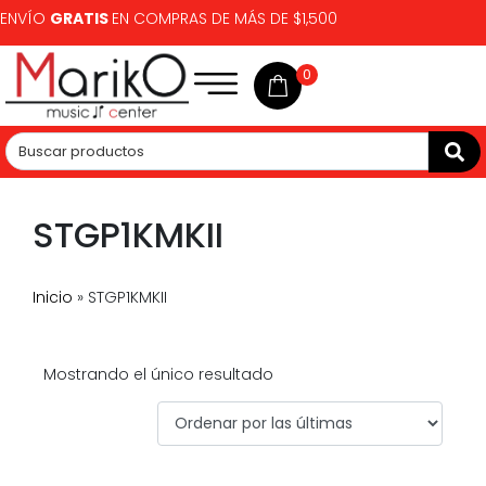
ENVÍO
GRATIS
EN COMPRAS DE MÁS DE $1,500
0
STGP1KMKII
Inicio
»
STGP1KMKII
Mostrando el único resultado