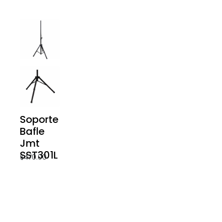
Soporte
Bafle
Jmt
SST301L
$
470.00