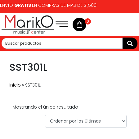
ENVÍO
GRATIS
EN COMPRAS DE MÁS DE $1,500
0
SST301L
Inicio
»
SST301L
Mostrando el único resultado