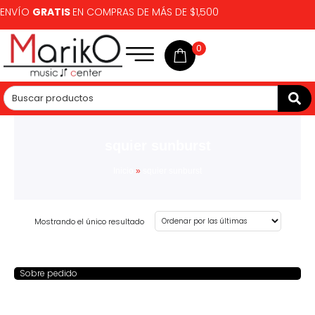
ENVÍO
GRATIS
EN COMPRAS DE MÁS DE $1,500
0
squier sunburst
Inicio
»
squier sunburst
Mostrando el único resultado
Sobre pedido