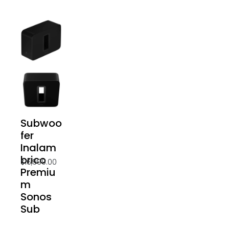
Subwoo
fer
Inalam
brico
$
16,999.00
Premiu
m
Sonos
Sub