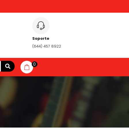
Soporte
(644) 457 8922
0