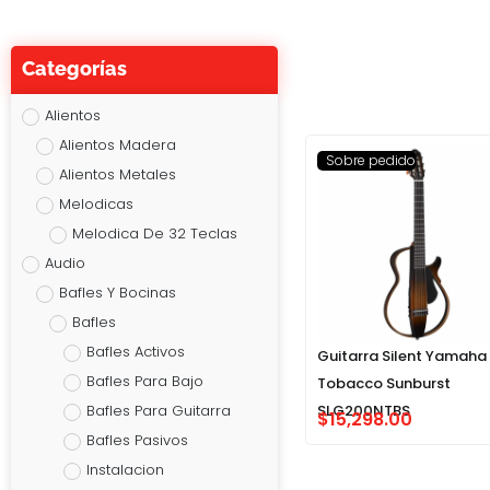
Categorías
Alientos
Alientos Madera
Sobre pedido
Alientos Metales
Melodicas
Melodica De 32 Teclas
Audio
Bafles Y Bocinas
Bafles
Bafles Activos
Guitarra Silent Yamaha
Bafles Para Bajo
Tobacco Sunburst
Bafles Para Guitarra
SLG200NTBS
$
15,298.00
Bafles Pasivos
Instalacion